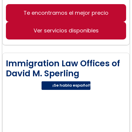
Te encontramos el mejor precio
Divorcios
Custodia de menores
Ver servicios disponibles
Derecho matrimonial
Immigration Law Offices of
David M. Sperling
¡Se habla español!