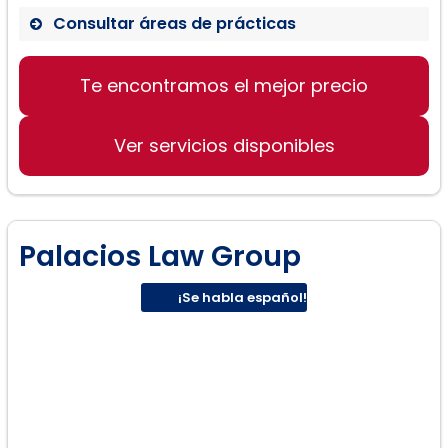
Consultar áreas de prácticas
Te encontramos el mejor precio
Derecho de familia
Inmigración
Ver servicios disponibles
Ciudadanía
Palacios Law Group
¡Se habla español!