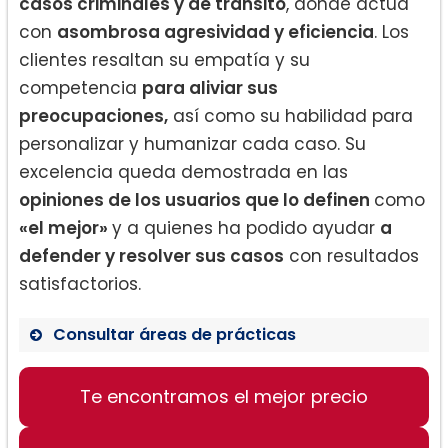
casos criminales y de tránsito
, donde actúa
con
asombrosa agresividad y eficiencia
. Los
clientes resaltan su empatía y su
competencia
para aliviar sus
preocupaciones,
así como su habilidad para
personalizar y humanizar cada caso. Su
excelencia queda demostrada en las
opiniones de los usuarios que lo definen
como
«el mejor»
y a quienes ha podido ayudar
a
defender y resolver sus casos
con resultados
satisfactorios.
Consultar áreas de prácticas
Te encontramos el mejor precio
Derecho de familia
Casos criminales