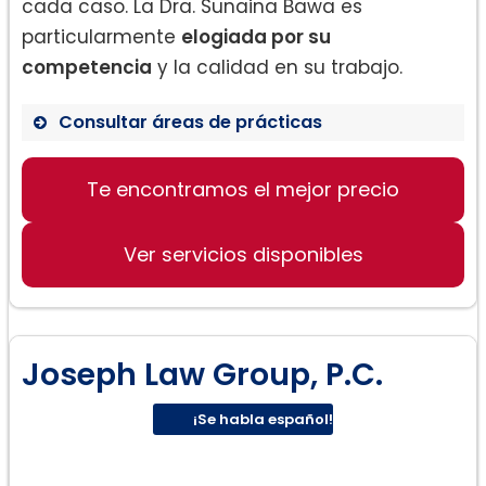
cada caso. La Dra. Sunaina Bawa es
particularmente
elogiada por su
competencia
y la calidad en su trabajo.
Consultar áreas de prácticas
Te encontramos el mejor precio
Derecho de Familia
Inmigración
Ver servicios disponibles
Residencia y ciudadanía
Joseph Law Group, P.C.
¡Se habla español!