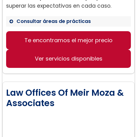
superar las expectativas en cada caso.
Consultar áreas de prácticas
Te encontramos el mejor precio
Asesoramiento en derecho familiar
Negociaciones de acuerdos
Ver servicios disponibles
Resolución de conflictos familiares
Law Offices Of Meir Moza &
Associates