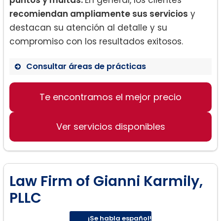
recomiendan ampliamente sus servicios
y
destacan su atención al detalle y su
compromiso con los resultados exitosos.
Consultar áreas de prácticas
Derecho de Familia
Te encontramos el mejor precio
Resolución de Tickets
Trámites sin multas ni puntos
Ver servicios disponibles
Law Firm of Gianni Karmily,
PLLC
¡Se habla español!