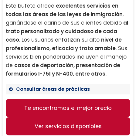
Este bufete ofrece
excelentes servicios en
todas las áreas de las leyes de inmigración
,
ganándose el cariño de sus clientes debido
al
trato personalizado y cuidadoso de cada
caso
. Los usuarios enfatizan su alto
nivel de
profesionalismo, eficacia y trato amable
. Sus
servicios bien ponderados incluyen el manejo
de
casos de deportación, presentación de
formularios I-751 y N-400, entre otros.
Consultar áreas de prácticas
Te encontramos el mejor precio
Manejo de casos de deportación
Presentación de formularios I-751 y N-
400
Ver servicios disponibles
Asesoramiento legal en leyes de