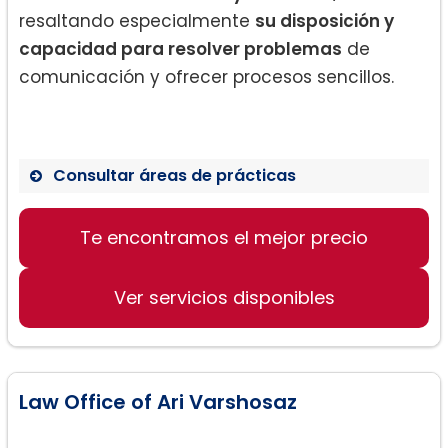
resaltando especialmente
su disposición y
capacidad para resolver problemas
de
comunicación y ofrecer procesos sencillos.
Consultar áreas de prácticas
Te encontramos el mejor precio
Asesoría en adquisición de
ciudadanía
Ver servicios disponibles
Procesamiento de documentos para
inmigración
Orientación en procesos legales de
Law Office of Ari Varshosaz
inmigración