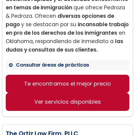
en temas de inmigración
que ofrece Pedroza
& Pedroza. Ofrecen
diversas opciones de
pago
y se destacan por su
incansable trabajo
en pro de los derechos de los inmigrantes
en
Oklahoma, respondiendo de inmediato a
las
dudas y consultas de sus clientes.
Consultar áreas de prácticas
Servicios jurídicos en temas de
inmigración
Te encontramos el mejor precio
Trámites de residencia y ciudadanía
Asesorías legales integrales en
Ver servicios disponibles
español
The Ortiz Law Firm, PLLC