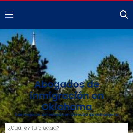
Abogados de
inmigración en
Oklahoma
Los mejores del estado en derecho de extranjería
Buscar