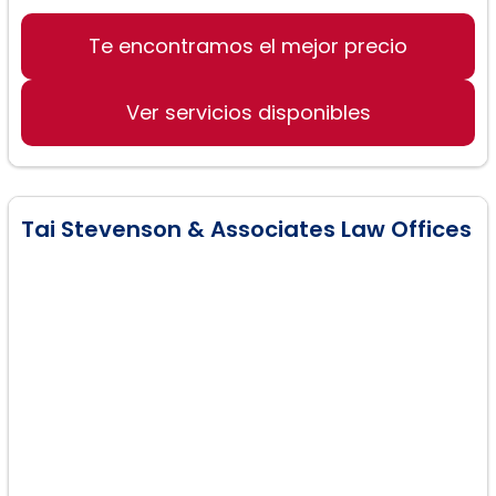
Te encontramos el mejor precio
Asesoramiento en inmigración
Obtención de visas
Ver servicios disponibles
Ayuda en procesos de deportación
Tai Stevenson & Associates Law Offices