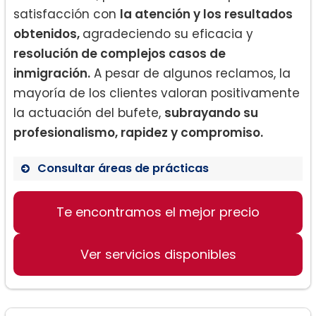
satisfacción con
la atención y los resultados
obtenidos,
agradeciendo su eficacia y
resolución de complejos casos de
inmigración.
A pesar de algunos reclamos, la
mayoría de los clientes valoran positivamente
la actuación del bufete,
subrayando su
profesionalismo, rapidez y compromiso.
Consultar áreas de prácticas
Te encontramos el mejor precio
Visas de inmigrante y no inmigrante
Residencia permanente
Ver servicios disponibles
Ajuste de estatus