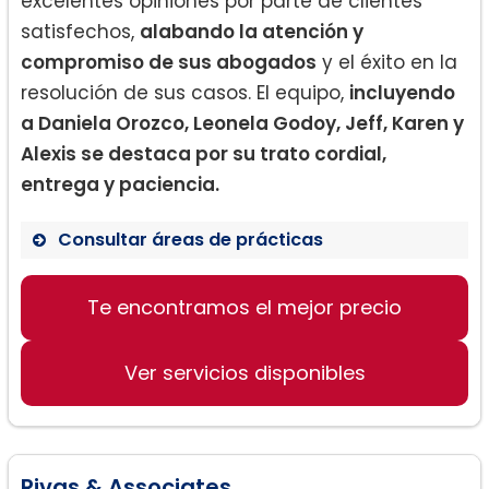
excelentes opiniones por parte de clientes
satisfechos,
alabando la atención y
compromiso de sus abogados
y el éxito en la
resolución de sus casos. El equipo,
incluyendo
a Daniela Orozco, Leonela Godoy, Jeff, Karen y
Alexis se destaca por su trato cordial,
entrega y paciencia.
Consultar áreas de prácticas
Te encontramos el mejor precio
Derecho de inmigración
Defensa en deportaciones
Ver servicios disponibles
Peticiones familiares
Rivas & Associates