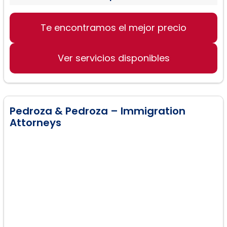
Te encontramos el mejor precio
Servicios legales de inmigración
Asesoramiento sobre visas
Ver servicios disponibles
Auditorías de inmigración
Pedroza & Pedroza – Immigration
Attorneys