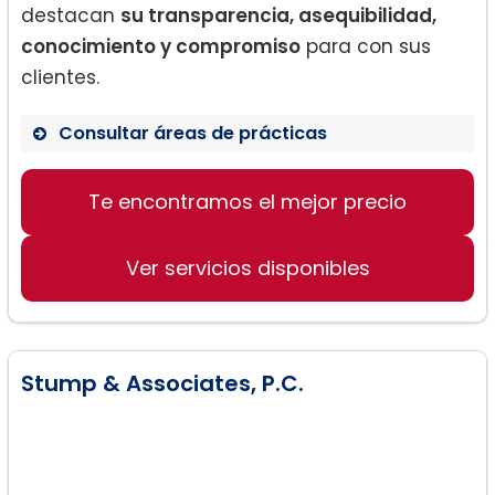
destacan
su transparencia, asequibilidad,
conocimiento y compromiso
para con sus
clientes.
Consultar áreas de prácticas
Obtención de Green Card
Te encontramos el mejor precio
Aplicación para la ciudadanía
Asistencia en procesos de
inmigración
Ver servicios disponibles
Stump & Associates, P.C.