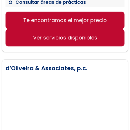
Consultar áreas de prácticas
Te encontramos el mejor precio
Asesoramiento jurídico personalizado
Servicios legales en español
Ver servicios disponibles
Rápida resolución de casos
d’Oliveira & Associates, p.c.