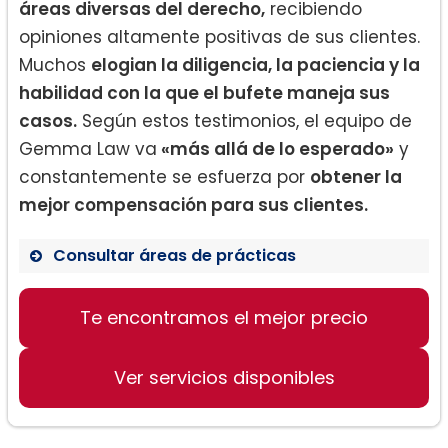
áreas diversas del derecho,
recibiendo
opiniones altamente positivas de sus clientes.
Muchos
elogian la diligencia, la paciencia y la
habilidad con la que el bufete maneja sus
casos.
Según estos testimonios, el equipo de
Gemma Law va
«más allá de lo esperado»
y
constantemente se esfuerza por
obtener la
mejor compensación para sus clientes.
Consultar áreas de prácticas
Te encontramos el mejor precio
Derecho civil
Derecho penal
Ver servicios disponibles
Derecho de família