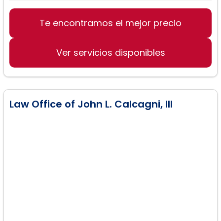
Representación en casos de
accidentes de tráfico
Te encontramos el mejor precio
Defensoría de derechos de cliente
contra compañías de seguros
Ver servicios disponibles
Guiar y asistir en el proceso de
reclamaciones de beneficios
Law Office of John L. Calcagni, III