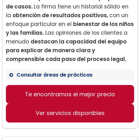
de casos.
La firma tiene un historial sólido en
la
obtención de resultados positivos,
con un
enfoque particular en el
bienestar de los niños
y las familias.
Las opiniones de los clientes a
menudo
destacan la capacidad del equipo
para explicar de manera clara y
comprensible cada paso del proceso legal.
Consultar áreas de prácticas
Te encontramos el mejor precio
Representación legal para menores
Consultoría en casos de accidentes
automovilísticos
Ver servicios disponibles
Soporte legal para procesos de
negociaciones con aseguradoras