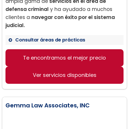
amplia gama de
servicios en el área de
defensa criminal
y ha ayudado a muchos
clientes a
navegar con éxito por el sistema
judicial.
Consultar áreas de prácticas
Te encontramos el mejor precio
Defensa Criminal
Asesoría Legal
Ver servicios disponibles
Servicios Multilingües
Gemma Law Associates, INC