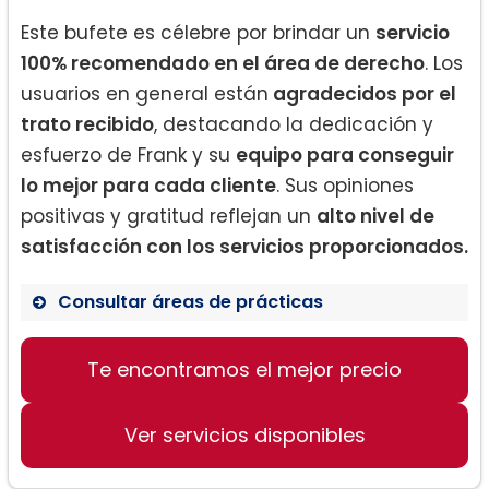
Este bufete es célebre por brindar un
servicio
100% recomendado en el área de derecho
. Los
usuarios en general están
agradecidos por el
trato recibido
, destacando la dedicación y
esfuerzo de Frank y su
equipo para conseguir
lo mejor para cada cliente
. Sus opiniones
positivas y gratitud reflejan un
alto nivel de
satisfacción con los servicios proporcionados.
Consultar áreas de prácticas
Te encontramos el mejor precio
Derecho laboral
Compensación al trabajador
Ver servicios disponibles
Cierre de bienes inmuebles