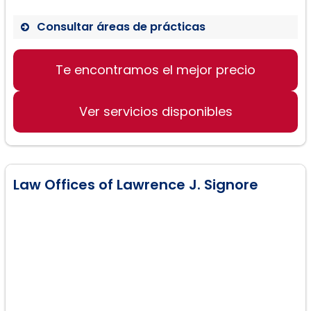
Consultar áreas de prácticas
Te encontramos el mejor precio
Accidentes automovilísticos
Lesiones personales
Ver servicios disponibles
Casos de seguros de automóviles
Law Offices of Lawrence J. Signore