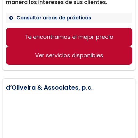
manera los intereses de sus clientes.
Consultar áreas de prácticas
Te encontramos el mejor precio
Derecho laboral
Compensación al trabajador
Ver servicios disponibles
Cierre de bienes inmuebles
d’Oliveira & Associates, p.c.