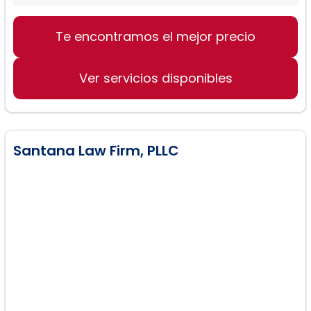
Derecho de Divorcio
Te encontramos el mejor precio
Asuntos de Inmigración
Defensa Criminal
Ver servicios disponibles
Santana Law Firm, PLLC