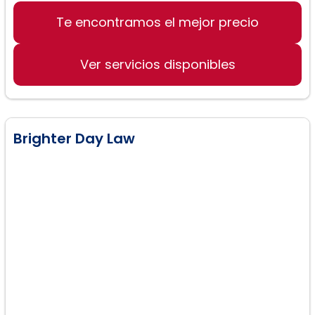
Te encontramos el mejor precio
Derecho de familia
Abogado de divorcios
Ver servicios disponibles
Asesoramiento legal
Brighter Day Law