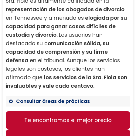
Sra. Fiola es altamente calificada en la
representación de los abogados de divorcio
en Tennessee y a menudo es
elogiada por su
capacidad para ganar casos difíciles de
custodia y divorcio.
Los usuarios han
destacado su c
omunicación sólida, su
capacidad de comprensión y su firme
defensa
en el tribunal. Aunque los servicios
legales son costosos, los clientes han
afirmado que
los servicios de la Sra. Fiola son
invaluables y vale cada centavo.
Consultar áreas de prácticas
Derecho de Familia
Te encontramos el mejor precio
Derecho de Divorcio
Asuntos de custodia de menores