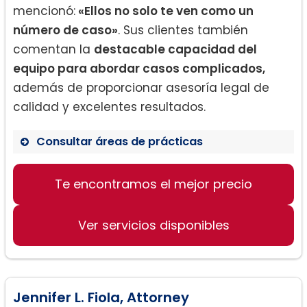
mencionó:
«Ellos no solo te ven como un
número de caso»
. Sus clientes también
comentan la
destacable capacidad del
equipo para abordar casos complicados,
además de proporcionar asesoría legal de
calidad y excelentes resultados.
Consultar áreas de prácticas
Derecho de divorcio
Te encontramos el mejor precio
Paternidad de ultramar
Inmigración
Ver servicios disponibles
Jennifer L. Fiola, Attorney