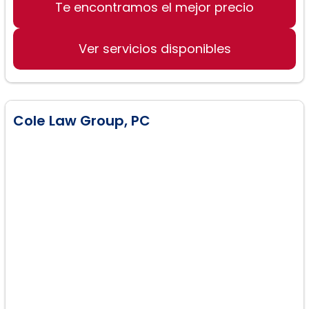
Te encontramos el mejor precio
Derecho de familia
Divorcios
Ver servicios disponibles
Custodia de niños
Apoyo para menores
Resolución de propiedades
Cole Law Group, PC