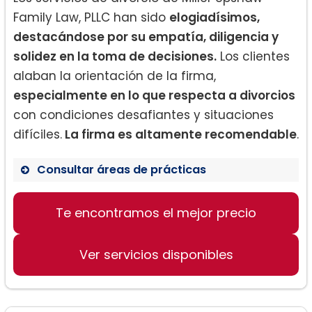
Family Law, PLLC han sido
elogiadísimos,
destacándose por su empatía, diligencia y
solidez en la toma de decisiones.
Los clientes
alaban la orientación de la firma,
especialmente en lo que respecta a divorcios
con condiciones desafiantes y situaciones
difíciles.
La firma es altamente recomendable
.
Consultar áreas de prácticas
Divorcio y separación
Te encontramos el mejor precio
Modificación de acuerdos existentes
Guarda y custodia de menores
Ver servicios disponibles