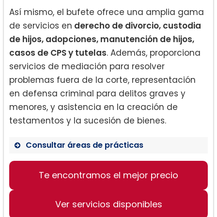
Así mismo, el bufete ofrece una amplia gama
de servicios en
derecho de divorcio, custodia
de hijos, adopciones, manutención de hijos,
casos de CPS y tutelas
. Además, proporciona
servicios de mediación para resolver
problemas fuera de la corte, representación
en defensa criminal para delitos graves y
menores, y asistencia en la creación de
testamentos y la sucesión de bienes.
Consultar áreas de prácticas
Derecho de Familia
Te encontramos el mejor precio
Mediación
Defensa Criminal
Ver servicios disponibles
Testamentos/Procesos de Sucesión