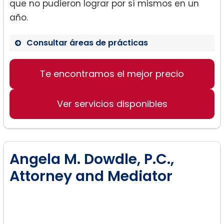
que no pudieron lograr por sí mismos en un
año.
Consultar áreas de prácticas
Derecho matrimonial
Te encontramos el mejor precio
Derecho de familia
Acuerdos de custodia
Ver servicios disponibles
Angela M. Dowdle, P.C.,
Attorney and Mediator