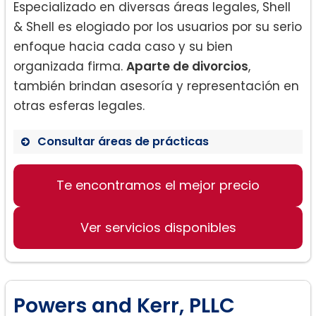
Especializado en diversas áreas legales, Shell
& Shell es elogiado por los usuarios por su serio
enfoque hacia cada caso y su bien
organizada firma.
Aparte de divorcios
,
también brindan asesoría y representación en
otras esferas legales.
Consultar áreas de prácticas
Derecho de familia
Te encontramos el mejor precio
Derecho Penal
Accidentes y lesiones
Ver servicios disponibles
Powers and Kerr, PLLC