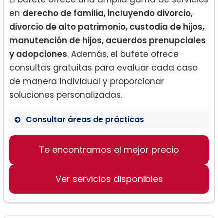
en
derecho de familia, incluyendo divorcio,
divorcio de alto patrimonio, custodia de hijos,
manutención de hijos, acuerdos prenupciales
y adopciones
. Además, el bufete ofrece
consultas gratuitas para evaluar cada caso
de manera individual y proporcionar
soluciones personalizadas.
Consultar áreas de prácticas
Divorcio
Te encontramos el mejor precio
Divorcio de Alto Patrimonio
Custodia de Hijos
Ver servicios disponibles
Manutención de Hijos
Acuerdos Prenupciales
Adopciones