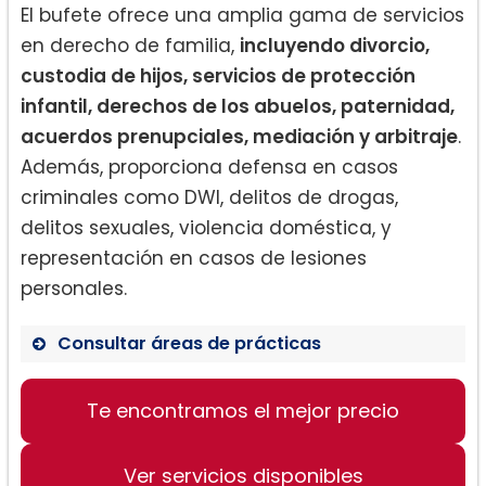
El bufete ofrece una amplia gama de servicios
en derecho de familia,
incluyendo divorcio,
custodia de hijos, servicios de protección
infantil, derechos de los abuelos, paternidad,
acuerdos prenupciales, mediación y arbitraje
.
Además, proporciona defensa en casos
criminales como DWI, delitos de drogas,
delitos sexuales, violencia doméstica, y
representación en casos de lesiones
personales.
Consultar áreas de prácticas
Derecho de Familia
Te encontramos el mejor precio
Defensa Criminal
Lesiones Personales
Ver servicios disponibles
Divorcio