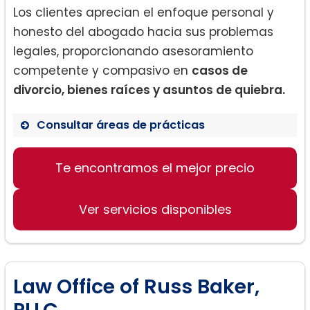
Los clientes aprecian el enfoque personal y
honesto del abogado hacia sus problemas
legales, proporcionando asesoramiento
competente y compasivo en
casos de
divorcio, bienes raíces y asuntos de quiebra.
Consultar áreas de prácticas
Divorcio y Derecho de familia
Te encontramos el mejor precio
Bienes raíces
Asuntos de quiebra
Ver servicios disponibles
Law Office of Russ Baker,
PLLC