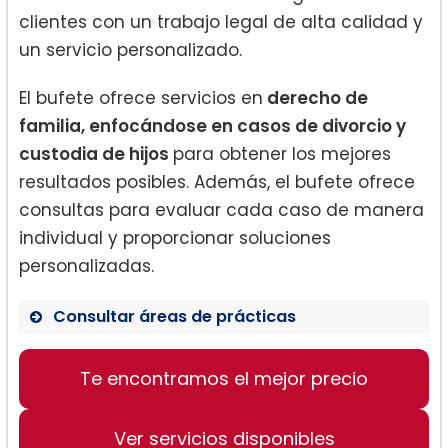
clientes con un trabajo legal de alta calidad y
un servicio personalizado.
El bufete ofrece servicios en
derecho de
familia, enfocándose en casos de divorcio y
custodia de hijos
para obtener los mejores
resultados posibles. Además, el bufete ofrece
consultas para evaluar cada caso de manera
individual y proporcionar soluciones
personalizadas.
Consultar áreas de prácticas
Derecho de Familia
Te encontramos el mejor precio
Divorcio
Custodia de Hijos
Ver servicios disponibles