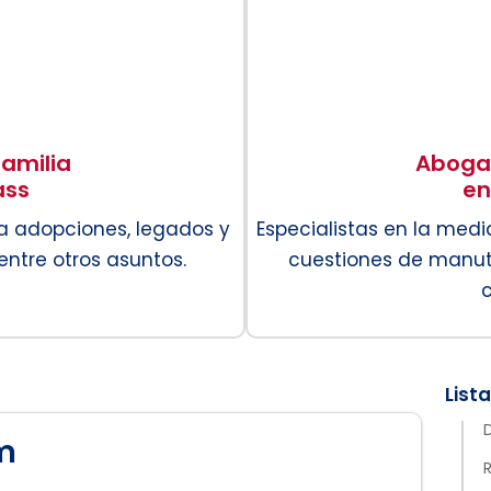
amilia
Abogad
ass
en
a adopciones, legados y
Especialistas en la med
entre otros asuntos.
cuestiones de manute
m
R