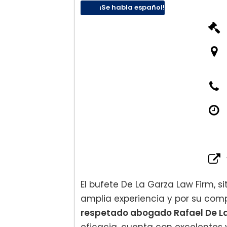
¡Se habla español!
El bufete De La Garza Law Firm, s
amplia experiencia y por su comp
respetado abogado Rafael De L
eficacia, cuenta con excelentes 