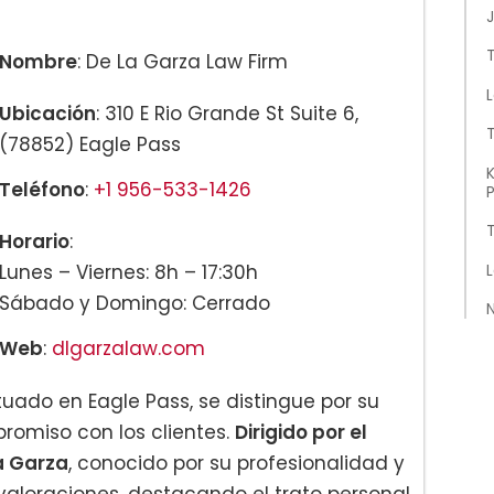
J
T
Nombre
: De La Garza Law Firm
L
Ubicación
: 310 E Rio Grande St Suite 6,
(78852) Eagle Pass
K
Teléfono
:
+1 956-533-1426
P
Horario
:
Lunes – Viernes: 8h – 17:30h
L
Sábado y Domingo: Cerrado
Web
:
dlgarzalaw.com
ituado en Eagle Pass, se distingue por su
romiso con los clientes.
Dirigido por el
a Garza
, conocido por su profesionalidad y
valoraciones, destacando el trato personal