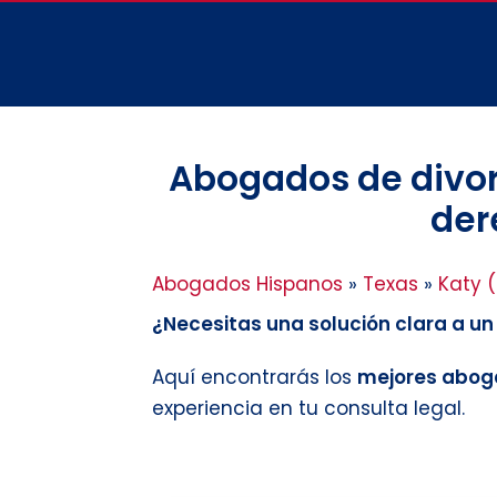
Abogados de divorc
der
Abogados Hispanos
»
Texas
»
Katy 
¿Necesitas una solución clara a u
Aquí encontrarás los
mejores aboga
experiencia en tu consulta legal.