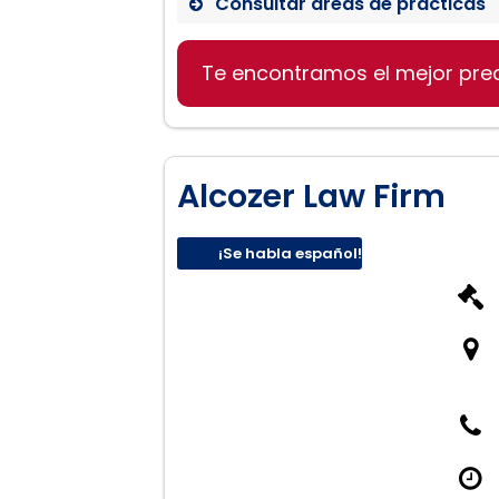
Consultar áreas de prácticas
Derecho de divorcio
Te encontramos el mejor pre
Asesoramiento legal famil
Representación en corte
Alcozer Law Firm
¡Se habla español!