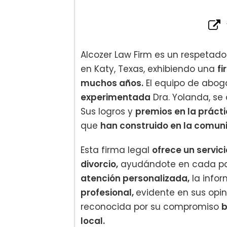
Alcozer Law Firm es un respetado
en Katy, Texas, exhibiendo una
fi
muchos años.
El equipo de abog
experimentada
Dra. Yolanda, s
Sus logros y
premios en la prácti
que
han construido en la comun
Esta firma legal
ofrece un servic
divorcio,
ayudándote en cada pas
atención personalizada,
la infor
profesional,
evidente en sus opi
reconocida por su compromiso
b
local.