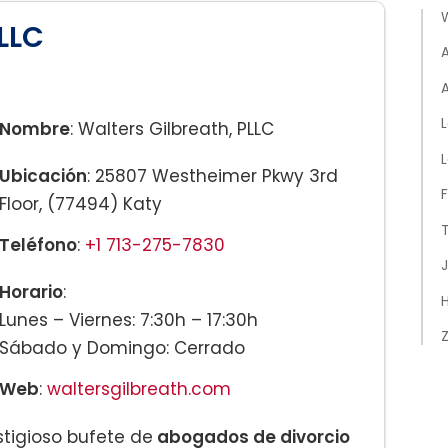
W
PLLC
A
Nombre
: Walters Gilbreath, PLLC
L
Ubicación
: 25807 Westheimer Pkwy 3rd
F
Floor, (77494) Katy
Teléfono
:
+1 713-275-7830
J
Horario
:
H
Lunes – Viernes: 7:30h – 17:30h
Z
Sábado y Domingo: Cerrado
Web
:
waltersgilbreath.com
stigioso bufete de
abogados de divorcio