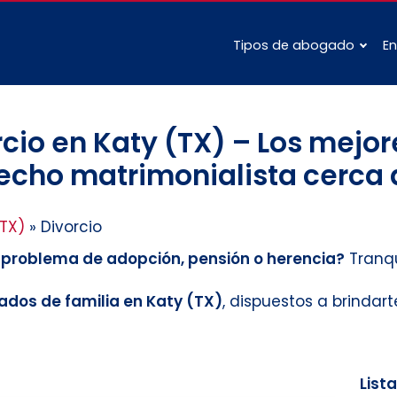
Tipos de abogado
En
io en Katy (TX) – Los mejor
echo matrimonialista cerca d
(TX)
»
Divorcio
n problema de adopción, pensión o herencia?
Tranqu
dos de familia en Katy (TX)
, dispuestos a brindar