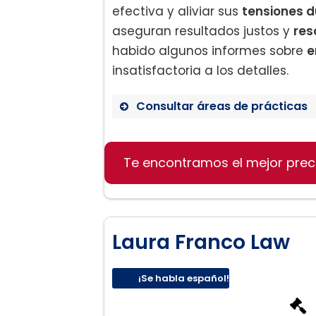
efectiva y aliviar sus
tensiones d
aseguran resultados justos y
res
habido algunos informes sobre
e
insatisfactoria a los detalles.
Consultar áreas de prácticas
Derecho de divorcio
Negociación y resolución
Te encontramos el mejor prec
Apoyo emocional y legal 
Laura Franco Law
¡Se habla español!