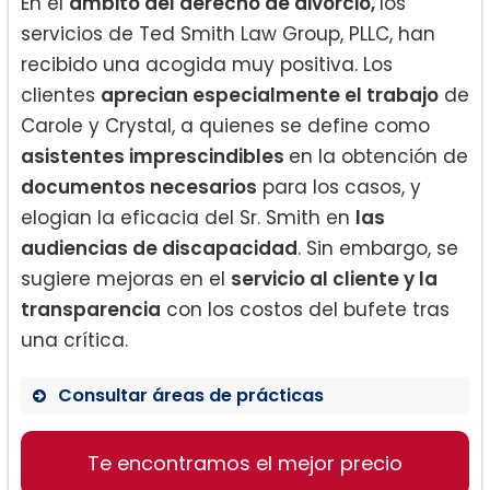
En el
ámbito del derecho de divorcio,
los
servicios de Ted Smith Law Group, PLLC, han
recibido una acogida muy positiva. Los
clientes
aprecian especialmente el trabajo
de
Carole y Crystal, a quienes se define como
asistentes imprescindibles
en la obtención de
documentos necesarios
para los casos, y
elogian la eficacia del Sr. Smith en
las
audiencias de discapacidad
. Sin embargo, se
sugiere mejoras en el
servicio al cliente y la
transparencia
con los costos del bufete tras
una crítica.
Consultar áreas de prácticas
Derecho de divorcio
Te encontramos el mejor precio
Audiencias de discapacidad