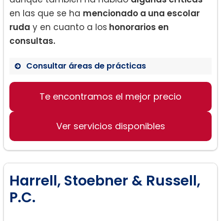
en las que se ha
mencionado a una escolar
ruda
y en cuanto a los
honorarios en
consultas.
Consultar áreas de prácticas
Divorcio
Te encontramos el mejor precio
Custodia de los hijos
Manutención de los hijos
Ver servicios disponibles
Adopción
Harrell, Stoebner & Russell,
P.C.