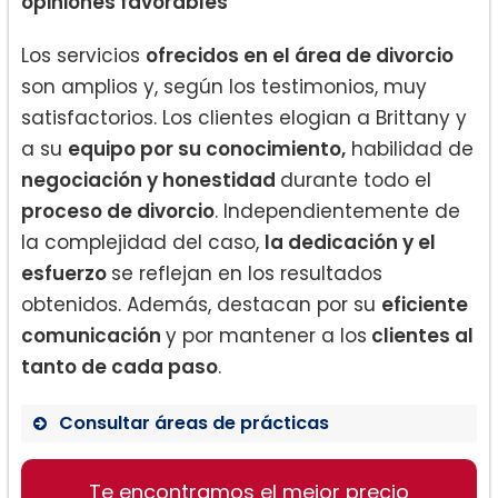
opiniones favorables
Los servicios
ofrecidos en el área de divorcio
son amplios y, según los testimonios, muy
satisfactorios. Los clientes elogian a Brittany y
a su
equipo por su conocimiento,
habilidad de
negociación y honestidad
durante todo el
proceso de divorcio
. Independientemente de
la complejidad del caso,
la dedicación y el
esfuerzo
se reflejan en los resultados
obtenidos. Además, destacan por su
eficiente
comunicación
y por mantener a los
clientes al
tanto de cada paso
.
Consultar áreas de prácticas
Divorcio
Te encontramos el mejor precio
Custodia de hijos