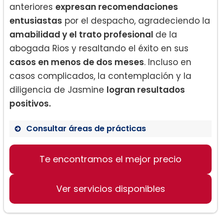
anteriores
expresan recomendaciones
entusiastas
por el despacho, agradeciendo la
amabilidad y el trato profesional
de la
abogada Rios y resaltando el éxito en sus
casos en menos de dos meses
. Incluso en
casos complicados, la contemplación y la
diligencia de Jasmine
logran resultados
positivos.
Consultar áreas de prácticas
Derecho familiar
Te encontramos el mejor precio
Inmigración y Visas
Asesoría para Obtención de Green
Card y ciudadanía
Ver servicios disponibles