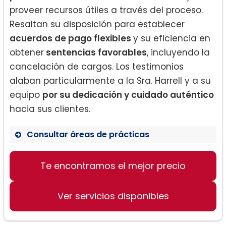
proveer recursos útiles a través del proceso.
Resaltan su disposición para establecer
acuerdos de pago flexibles
y su eficiencia en
obtener
sentencias favorables
, incluyendo la
cancelación de cargos. Los testimonios
alaban particularmente a la Sra. Harrell y a su
equipo
por su dedicación y cuidado auténtico
hacia sus clientes.
Consultar áreas de prácticas
Derecho familiar
Te encontramos el mejor precio
Inmigración y Visas
Asesoría para Obtención de Green
Card y ciudadanía
Ver servicios disponibles