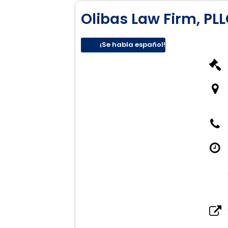
Olibas Law Firm, PL
¡Se habla español!