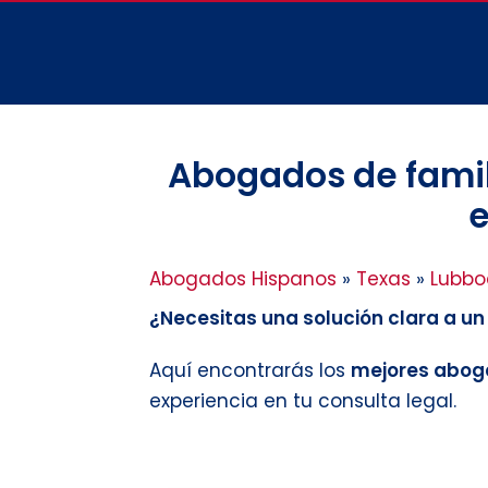
Abogados de famil
e
Abogados Hispanos
»
Texas
»
Lubbo
¿Necesitas una solución clara a u
Aquí encontrarás los
mejores aboga
experiencia en tu consulta legal.