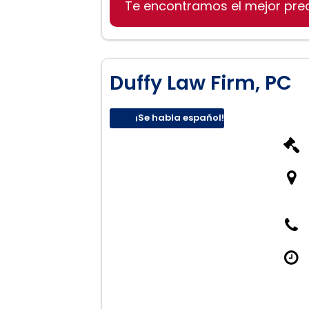
Te encontramos el mejor pre
Derecho de familia
Divorcios
Custodia de hijos
Pensiones
Duffy Law Firm, PC
Derechos de los abuelos
¡Se habla español!