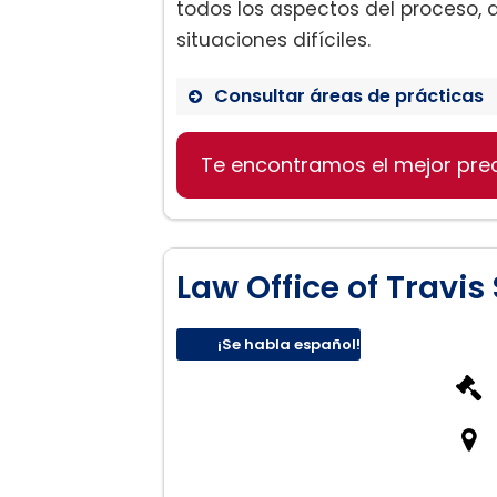
todos los aspectos del proceso, a
situaciones difíciles.
Consultar áreas de prácticas
Divorcio
Te encontramos el mejor pre
Custodia de Hijos
Mediación
Manutención de menores
Asuntos de Violencia Dom
Law Office of Travis
¡Se habla español!