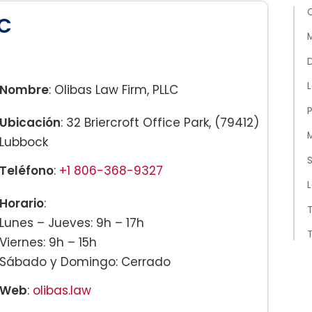
O
LC
D
L
Nombre
: Olibas Law Firm, PLLC
P
Ubicación
: 32 Briercroft Office Park, (79412)
M
Lubbock
Teléfono
:
+1 806-368-9327
L
Horario
:
T
Lunes – Jueves: 9h – 17h
T
Viernes: 9h – 15h
Sábado y Domingo: Cerrado
Web
:
olibas.law