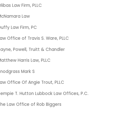
libas Law Firm, PLLC
McNamara Law
uffy Law Firm, PC
aw Office of Travis S. Ware, PLLC
ayne, Powell, Truitt & Chandler
atthew Harris Law, PLLC
Snodgrass Mark S
aw Office Of Angie Trout, PLLC
empie T. Hutton Lubbock Law Offices, P.C.
he Law Office of Rob Biggers