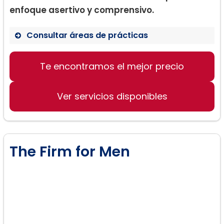
enfoque asertivo y comprensivo.
Consultar áreas de prácticas
Te encontramos el mejor precio
Derecho de familia
Divorcio y separación
Ver servicios disponibles
Custodia de los hijos
The Firm for Men