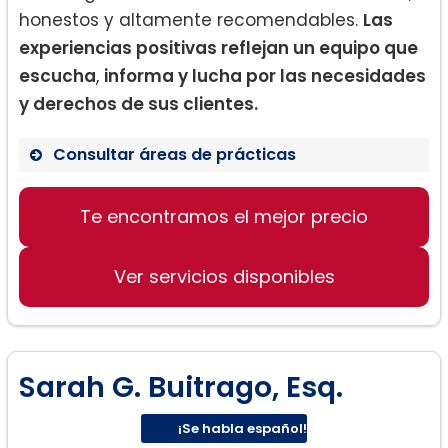
honestos y altamente recomendables.
Las
experiencias positivas reflejan un equipo que
escucha
,
informa y lucha por las necesidades
y derechos de sus clientes.
Consultar áreas de prácticas
Te encontramos el mejor precio
Derecho de Familia
Casos de Custodia de Niños
Ver servicios disponibles
Divorcios
Sarah G. Buitrago, Esq.
¡Se habla español!