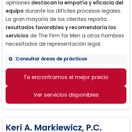
opiniones
destacan la empatía y eficacia del
equipo
durante los difíciles procesos legales.
La gran mayoría de los clientes reporta
resultados favorables y recomendaría los
servicios
de The Firm for Men a otros hombres
necesitados de representación legal.
Consultar áreas de prácticas
Te encontramos el mejor precio
Derecho de Familia
Divorcio
Ver servicios disponibles
Custodia y visitación de hijos
Keri A. Markiewicz, P.C.