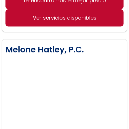
Te encontramos el mejor precio
Defensa de DUI
Resolución de disputas
Ver servicios disponibles
Procesos de bancarrota
Melone Hatley, P.C.