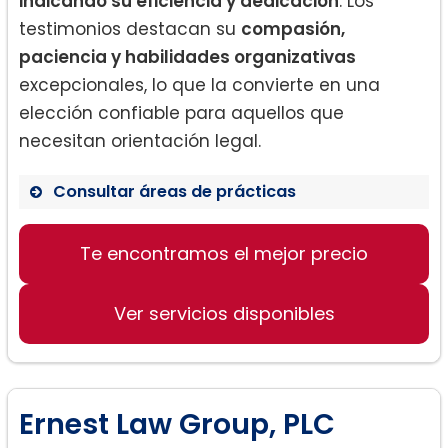
indicando su eficiencia y dedicación
. Los
testimonios destacan su
compasión,
paciencia y habilidades organizativas
excepcionales, lo que la convierte en una
elección confiable para aquellos que
necesitan orientación legal.
Consultar áreas de prácticas
Derecho de familia
Te encontramos el mejor precio
Inmigración
Orientación legal
Ver servicios disponibles
Ernest Law Group, PLC