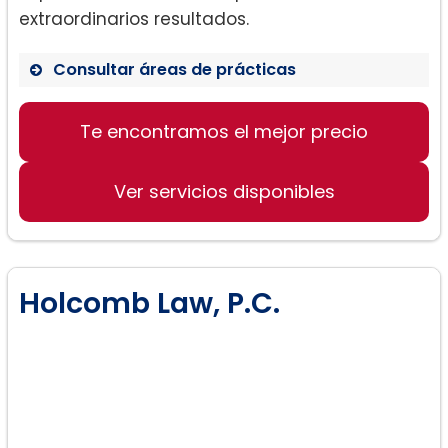
extraordinarios resultados.
Consultar áreas de prácticas
Derecho de familia
Te encontramos el mejor precio
Creación de documentación legal
Defensa en juicios penales
Ver servicios disponibles
Holcomb Law, P.C.