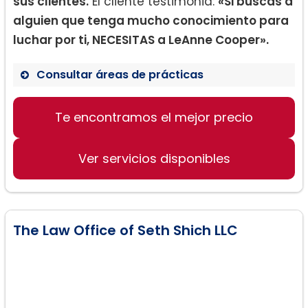
sus clientes.
El cliente testimonia:
«Si buscas a
alguien que tenga mucho conocimiento para
luchar por ti, NECESITAS a LeAnne Cooper».
Consultar áreas de prácticas
Derecho de Familia
Te encontramos el mejor precio
Divorcio
Custodia de Menores
Ver servicios disponibles
The Law Office of Seth Shich LLC