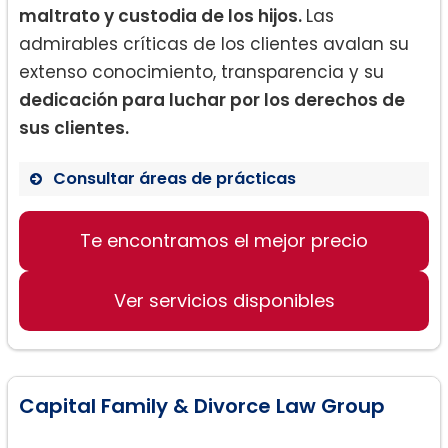
maltrato y custodia de los hijos.
Las
admirables críticas de los clientes avalan su
extenso conocimiento, transparencia y su
dedicación para luchar por los derechos de
sus clientes.
Consultar áreas de prácticas
Derecho de Familia
Te encontramos el mejor precio
Casos de Custodia
Divorcios
Ver servicios disponibles
Capital Family & Divorce Law Group