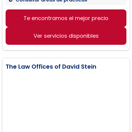
Custodia de Hijos
Te encontramos el mejor precio
Soporte Infantil
Derecho de Familia
Ver servicios disponibles
The Law Offices of David Stein