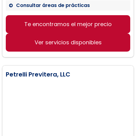
Consultar áreas de prácticas
Te encontramos el mejor precio
Servicios de divorcio
Mediación familiar
Ver servicios disponibles
Custodia y manutención de niños
Petrelli Previtera, LLC