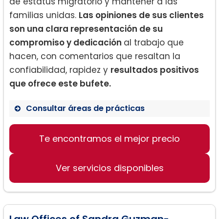
de estatus migratorio y mantener a las
familias unidas.
Las opiniones de sus clientes
son una clara representación de su
compromiso y dedicación
al trabajo que
hacen, con comentarios que resaltan la
confiabilidad, rapidez y
resultados positivos
que ofrece este bufete.
Consultar áreas de prácticas
Asistencia en temas de inmigración
Te encontramos el mejor precio
Manejo de permisos de trabajo
Consulta y asistencia en estatus
migratorio y unificación familiar
Ver servicios disponibles