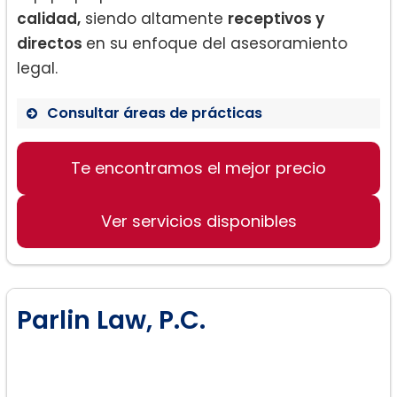
calidad,
siendo altamente
receptivos y
directos
en su enfoque del asesoramiento
legal.
Consultar áreas de prácticas
Derecho de divorcios
Te encontramos el mejor precio
Asuntos de bienes raíces
Asuntos de custodia legal
Ver servicios disponibles
Parlin Law, P.C.