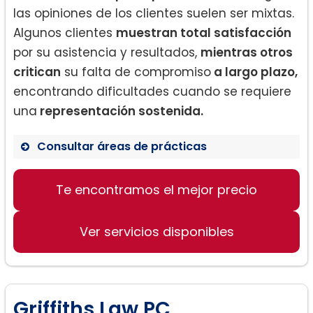
las opiniones de los clientes suelen ser mixtas.
Algunos clientes
muestran total satisfacción
por su asistencia y resultados,
mientras otros
critican
su falta de compromiso
a largo plazo,
encontrando dificultades cuando se requiere
una
representación sostenida.
Consultar áreas de prácticas
Te encontramos el mejor precio
Casos de custodia
Acuerdos prenupciales
Ver servicios disponibles
Asistencia en procesos de divorcio
Griffiths Law PC