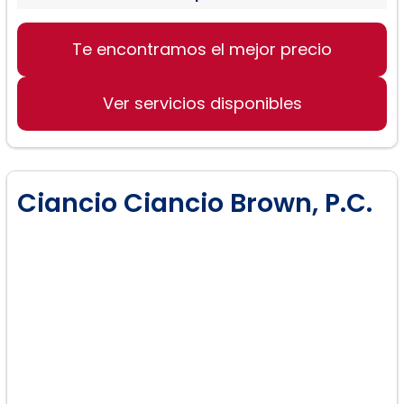
Derecho de divorcio
Te encontramos el mejor precio
Violencia doméstica
Casos delicados y sensibles
Ver servicios disponibles
Ciancio Ciancio Brown, P.C.