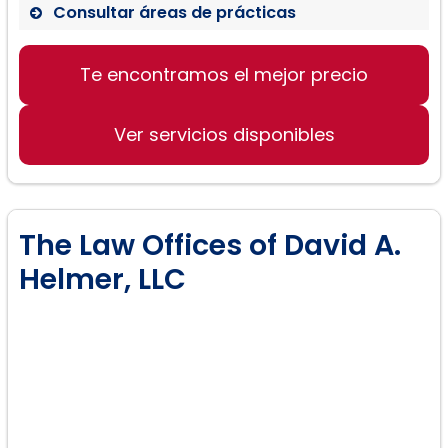
Consultar áreas de prácticas
Te encontramos el mejor precio
Acuerdos prenupciales
Divorcios
Ver servicios disponibles
Asesoramiento en el proceso de
divorcio
The Law Offices of David A.
Helmer, LLC