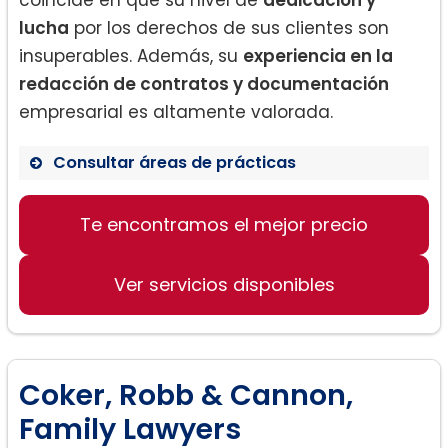
lucha
por los derechos de sus clientes son
insuperables. Además, su
experiencia en la
redacción de contratos y documentación
empresarial es altamente valorada.
Consultar áreas de prácticas
Te encontramos el mejor precio
Derecho de divorcio
Redacción de contratos
Ver servicios disponibles
Documentación empresarial
Coker, Robb & Cannon,
Family Lawyers