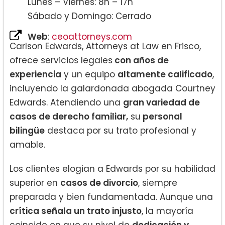
Lunes – Viernes: 8h – 17h
Sábado y Domingo: Cerrado
Web
:
ceoattorneys.com
Carlson Edwards, Attorneys at Law en Frisco,
ofrece servicios legales
con años de
experiencia
y un equipo
altamente calificado
,
incluyendo la galardonada abogada Courtney
Edwards. Atendiendo una
gran variedad de
casos de derecho familiar,
su
personal
bilingüe
destaca por su trato profesional y
amable.
Los clientes elogian a Edwards por su habilidad
superior en
casos de divorcio
, siempre
preparada y bien fundamentada. Aunque una
crítica señala un trato injusto
, la mayoría
coincide en que su nivel de
dedicación y