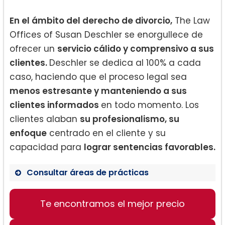
En el ámbito del derecho de divorcio,
The Law
Offices of Susan Deschler se enorgullece de
ofrecer un
servicio cálido y comprensivo a sus
clientes.
Deschler se dedica al 100% a cada
caso, haciendo que el proceso legal sea
menos estresante y manteniendo a sus
clientes informados
en todo momento. Los
clientes alaban
su profesionalismo, su
enfoque
centrado en el cliente y su
capacidad para
lograr sentencias favorables.
Consultar áreas de prácticas
Derecho de divorcio
Te encontramos el mejor precio
Derecho de tráfico
Servicios legales para