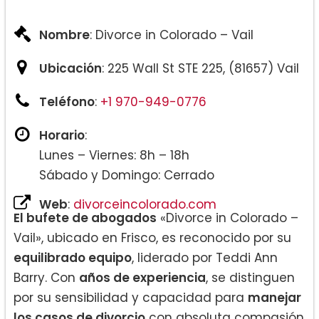
Nombre
: Divorce in Colorado – Vail
Ubicación
: 225 Wall St STE 225, (81657) Vail
Teléfono
:
+1 970-949-0776
Horario
:
Lunes – Viernes: 8h – 18h
Sábado y Domingo: Cerrado
Web
:
divorceincolorado.com
El bufete de abogados
«Divorce in Colorado –
Vail», ubicado en Frisco, es reconocido por su
equilibrado equipo
, liderado por Teddi Ann
Barry. Con
años de experiencia
, se distinguen
por su sensibilidad y capacidad para
manejar
los casos de divorcio
con absoluta compasión