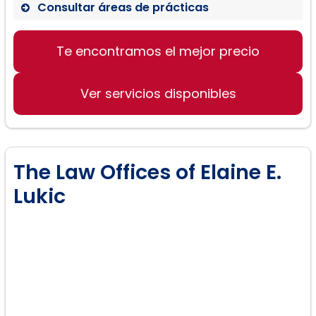
Consultar áreas de prácticas
Te encontramos el mejor precio
Divorcio
Custodia y visitación de menores
Ver servicios disponibles
Manutención de niños y cónyuges
División de bienes matrimoniales
Modificación de órdenes
The Law Offices of Elaine E.
Lukic