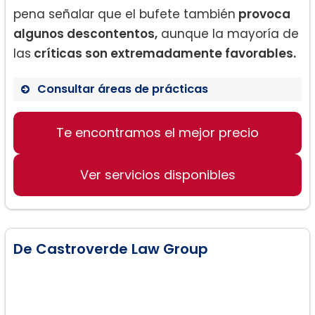
pena señalar que el bufete también
provoca
algunos descontentos,
aunque la mayoría de
las
críticas son extremadamente favorables.
Consultar áreas de prácticas
Te encontramos el mejor precio
Derecho de lesiones personales
Asesoramiento legal general
Ver servicios disponibles
Abogados de compensación laboral
De Castroverde Law Group