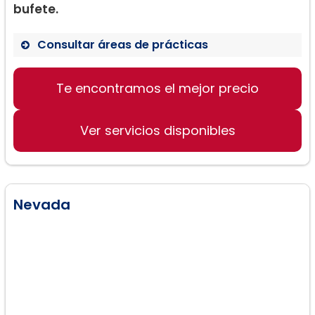
bufete.
Consultar áreas de prácticas
Accidentes de Auto
Te encontramos el mejor precio
Facturación Médica
Accidentes Personales
Ver servicios disponibles
Nevada