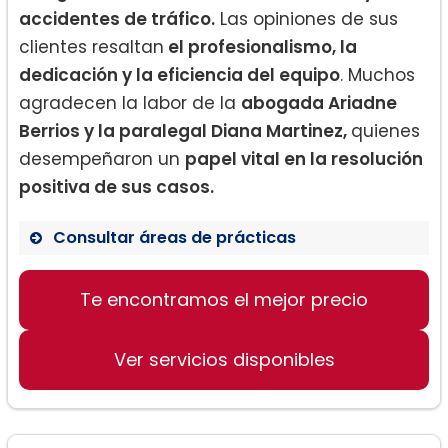
accidentes de tráfico.
Las opiniones de sus
clientes resaltan
el profesionalismo, la
dedicación y la eficiencia del equipo
. Muchos
agradecen la labor de la
abogada Ariadne
Berrios y la paralegal Diana Martinez,
quienes
desempeñaron un
papel vital en la resolución
positiva de sus casos.
Consultar áreas de prácticas
Te encontramos el mejor precio
Casos de inmigración
Defensa en casos de DUI
Ver servicios disponibles
Accidentes de tráfico