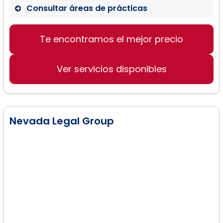
Consultar áreas de prácticas
Accidentes Automovilísticos
Te encontramos el mejor precio
Derecho de Seguros
Compensación de Trabajadores
Ver servicios disponibles
Nevada Legal Group