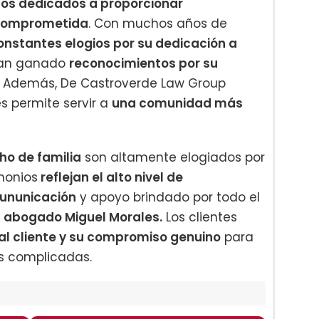
tos dedicados a proporcionar
 comprometida
. Con muchos años de
onstantes elogios por su dedicación a
an ganado
reconocimientos por su
n. Además, De Castroverde Law Group
es permite servir a
una comunidad más
cho de familia
son altamente elogiados por
imonios
reflejan el alto nivel de
mununicación
y apoyo brindado por todo el
l abogado Miguel Morales.
Los clientes
al cliente y su compromiso genuino
para
s complicadas.