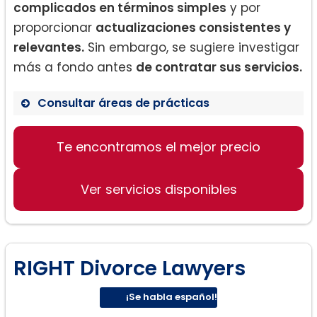
complicados en términos simples
y por
proporcionar
actualizaciones consistentes y
relevantes.
Sin embargo, se sugiere investigar
más a fondo antes
de contratar sus servicios.
Consultar áreas de prácticas
Te encontramos el mejor precio
Derecho de Divorcio
Custodia de menores
Ver servicios disponibles
División de propiedades
RIGHT Divorce Lawyers
¡Se habla español!