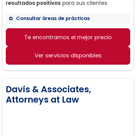
resultados positivos
para sus clientes.
Consultar áreas de prácticas
Jurisdicción dual
Te encontramos el mejor precio
Divorcio contencioso
Batallas de custodia
Ver servicios disponibles
Davis & Associates,
Attorneys at Law