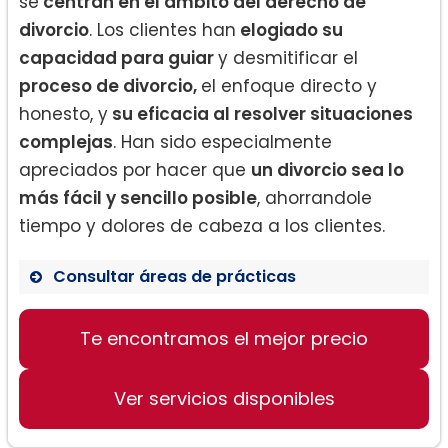
se
centran en el ámbito del derecho de
divorcio
. Los clientes han
elogiado su
capacidad para guiar
y desmitificar el
proceso de divorcio,
el enfoque directo y
honesto, y
su eficacia al resolver situaciones
complejas
. Han sido especialmente
apreciados por hacer que
un divorcio sea lo
más fácil y sencillo posible
, ahorrandole
tiempo y dolores de cabeza a los clientes.
Consultar áreas de prácticas
Derecho de divorcio
Te encontramos el mejor precio
Consultas de divorcio
Asesoramiento legal en divorcio
Ver servicios disponibles