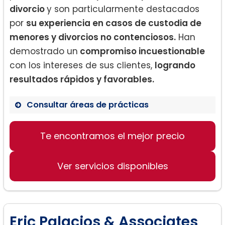
divorcio
y son particularmente destacados
por
su experiencia en casos de custodia de
menores y divorcios no contenciosos.
Han
demostrado un
compromiso incuestionable
con los intereses de sus clientes,
logrando
resultados rápidos y favorables.
Consultar áreas de prácticas
Te encontramos el mejor precio
Derecho de Divorcio
Custodia de Menores
Ver servicios disponibles
Divorcios No Contenciosos
Eric Palacios & Associates