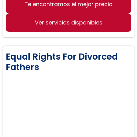
Te encontramos el mejor precio
Asilo y migración
Derecho de familia
Ver servicios disponibles
Equal Rights For Divorced
Fathers