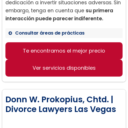
dedicación a invertir situaciones adversas. Sin
embargo, tenga en cuenta que
su primera
interacción puede parecer indiferente.
Consultar áreas de prácticas
Te encontramos el mejor precio
Derecho de divorcio
Defensa de los derechos del padre
Ver servicios disponibles
Asesoramiento legal complaciente
Donn W. Prokopius, Chtd. |
Divorce Lawyers Las Vegas