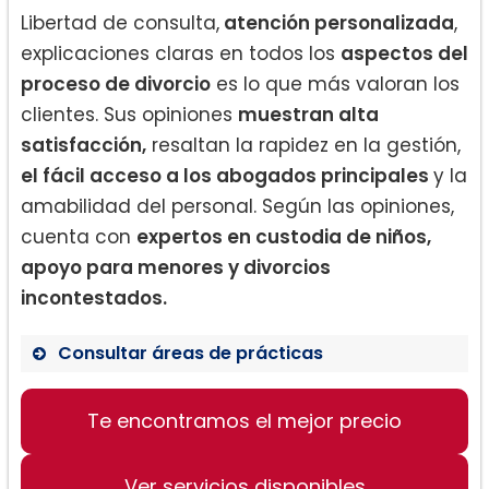
Libertad de consulta,
atención personalizada
,
explicaciones claras en todos los
aspectos del
proceso de divorcio
es lo que más valoran los
clientes. Sus opiniones
muestran alta
satisfacción,
resaltan la rapidez en la gestión,
el fácil acceso a los abogados principales
y la
amabilidad del personal. Según las opiniones,
cuenta con
expertos en custodia de niños,
apoyo para menores y divorcios
incontestados.
Consultar áreas de prácticas
Derecho de divorcio
Te encontramos el mejor precio
Custodia de menores
Apoyo para menores
Ver servicios disponibles