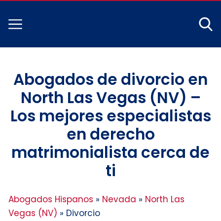
Abogados de divorcio en
North Las Vegas (NV) –
Los mejores especialistas
en derecho
matrimonialista cerca de
ti
Abogados Hispanos
»
Nevada
»
North Las
Vegas (NV)
»
Divorcio