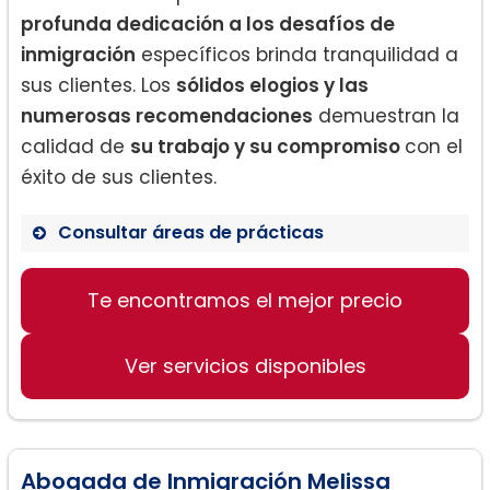
profunda dedicación a los desafíos de
inmigración
específicos brinda tranquilidad a
sus clientes. Los
sólidos elogios y las
numerosas recomendaciones
demuestran la
calidad de
su trabajo y su compromiso
con el
éxito de sus clientes.
Consultar áreas de prácticas
Asesoramiento en Inmigración
Te encontramos el mejor precio
Ajuste de estatus de residencia
Asilo
Ver servicios disponibles
Abogada de Inmigración Melissa