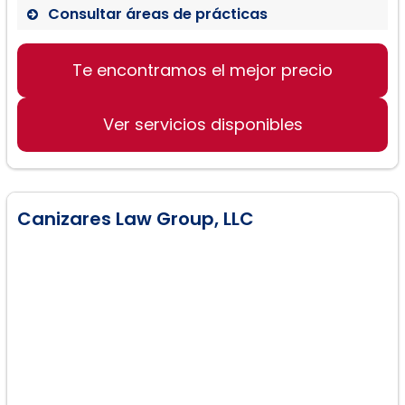
Consultar áreas de prácticas
Servicios de Inmigración
Te encontramos el mejor precio
Asesoramiento legal en casos de
Inmigración
Atención personalizada en
Ver servicios disponibles
expedientes migratorios
Canizares Law Group, LLC