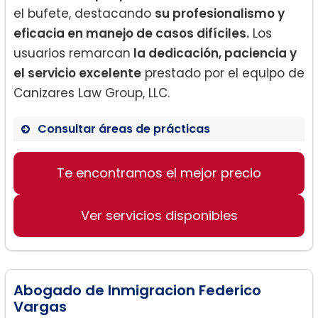
el bufete, destacando
su profesionalismo y
eficacia en manejo de casos difíciles.
Los
usuarios remarcan
la dedicación, paciencia y
el servicio excelente
prestado por el equipo de
Canizares Law Group, LLC.
Consultar áreas de prácticas
Residencia Permanente
Te encontramos el mejor precio
Peticiones Familiares
Casos de Deportación
Ver servicios disponibles
Abogado de Inmigracion Federico
Vargas