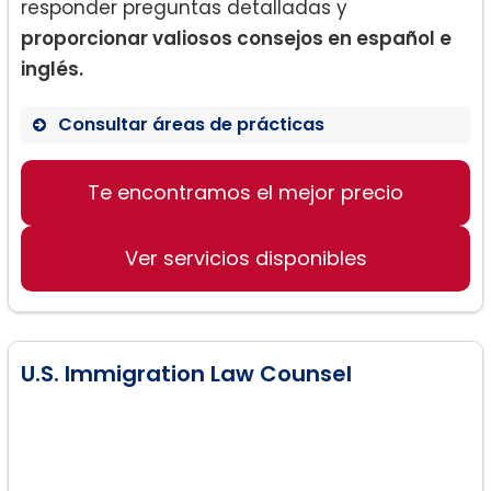
responder preguntas detalladas y
proporcionar valiosos consejos en español e
inglés.
Consultar áreas de prácticas
Casos de inmigración
Te encontramos el mejor precio
Ajustes de estatus
Procesos de residencia
Ver servicios disponibles
U.S. Immigration Law Counsel