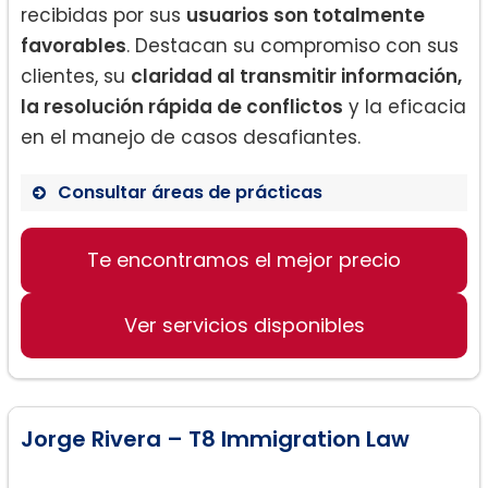
recibidas por sus
usuarios son totalmente
favorables
. Destacan su compromiso con sus
clientes, su
claridad al transmitir información,
la resolución rápida de conflictos
y la eficacia
en el manejo de casos desafiantes.
Consultar áreas de prácticas
Residencia permanente
Te encontramos el mejor precio
Ciudadanía y naturalización
Visa K1
Ver servicios disponibles
Asesoría migratoria
Aplicación de disposiciones de la FAA
Jorge Rivera – T8 Immigration Law