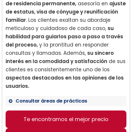
de residencia permanente,
asesoría en
ajuste
de estatus, visa de cónyuge y reunificación
familiar
. Los clientes exaltan su abordaje
meticuloso y cuidadoso de cada caso,
su
habilidad para guiarlos paso a paso a través
del proceso,
y la prontitud en responder
consultas y llamadas. Además,
su sincero
interés en la comodidad y satisfacción
de sus
clientes es consistentemente uno de los
aspectos destacados en las opiniones de los
usuarios.
Consultar áreas de prácticas
Visas de cónyuge y reunificación
familiar
Te encontramos el mejor precio
Trámites de Residencia Permanente