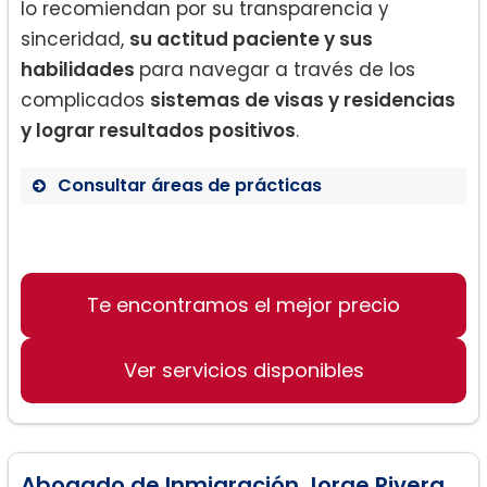
lo recomiendan por su transparencia y
sinceridad,
su actitud paciente y sus
habilidades
para navegar a través de los
complicados
sistemas de visas y residencias
y lograr resultados positivos
.
Consultar áreas de prácticas
Visado de inmigrantes y no
inmigrantes
Residencia permanente
Te encontramos el mejor precio
Naturalización y ciudadanía
Ver servicios disponibles
Abogado de Inmigración Jorge Rivera